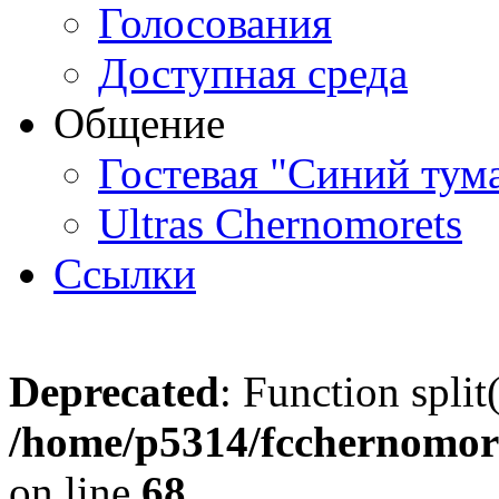
Голосования
Доступная среда
Общение
Гостевая "Синий тум
Ultras Chernomorets
Ссылки
Deprecated
: Function split
/home/p5314/fcchernomore
on line
68