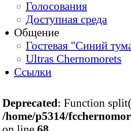
Голосования
Доступная среда
Общение
Гостевая "Синий тум
Ultras Chernomorets
Ссылки
Deprecated
: Function split
/home/p5314/fcchernomore
on line
68