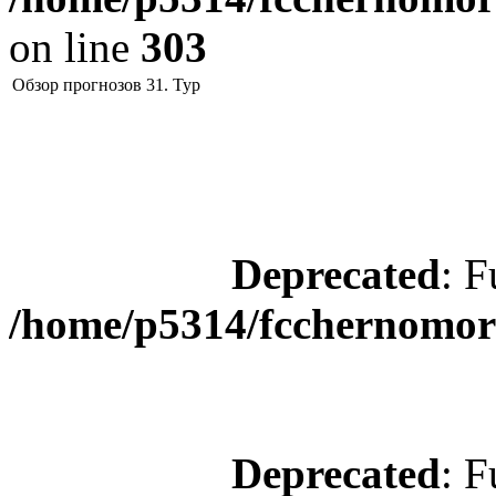
on line
303
Обзор прогнозов 31. Тур
Deprecated
: F
/home/p5314/fcchernomore
Deprecated
: F