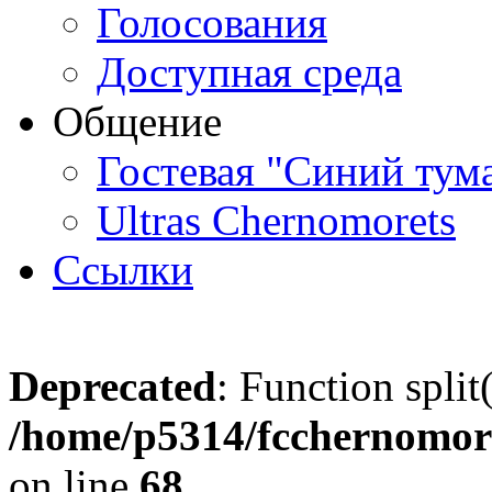
Голосования
Доступная среда
Общение
Гостевая "Синий тум
Ultras Chernomorets
Ссылки
Deprecated
: Function split
/home/p5314/fcchernomore
on line
68