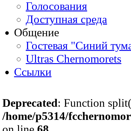
Голосования
Доступная среда
Общение
Гостевая "Синий тум
Ultras Chernomorets
Ссылки
Deprecated
: Function split
/home/p5314/fcchernomore
on line
68