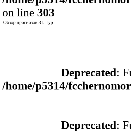
on line
303
Обзор прогнозов 31. Тур
Deprecated
: F
/home/p5314/fcchernomore
Deprecated
: F