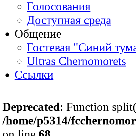
Голосования
Доступная среда
Общение
Гостевая "Синий тум
Ultras Chernomorets
Ссылки
Deprecated
: Function split
/home/p5314/fcchernomore
on line
68