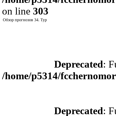
on line
303
Обзор прогнозов 34. Тур
Deprecated
: F
/home/p5314/fcchernomore
Deprecated
: F