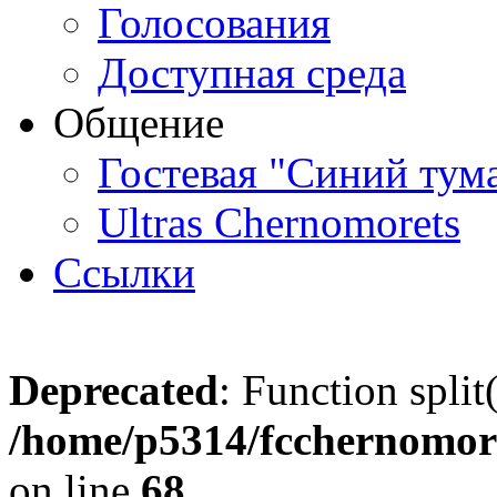
Голосования
Доступная среда
Общение
Гостевая "Синий тум
Ultras Chernomorets
Ссылки
Deprecated
: Function split
/home/p5314/fcchernomore
on line
68