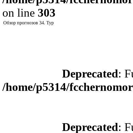
on line
303
Обзор прогнозов 34. Тур
Deprecated
: F
/home/p5314/fcchernomore
Deprecated
: F