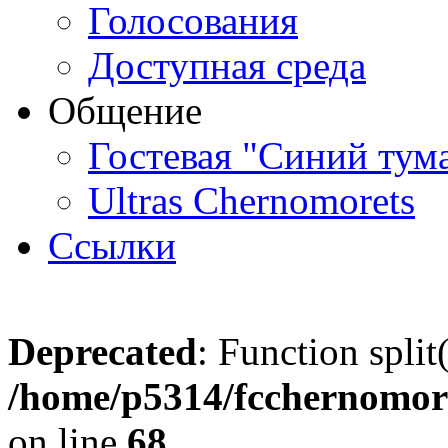
Голосования
Доступная среда
Общение
Гостевая "Синий тум
Ultras Chernomorets
Ссылки
Deprecated
: Function split
/home/p5314/fcchernomore
on line
68