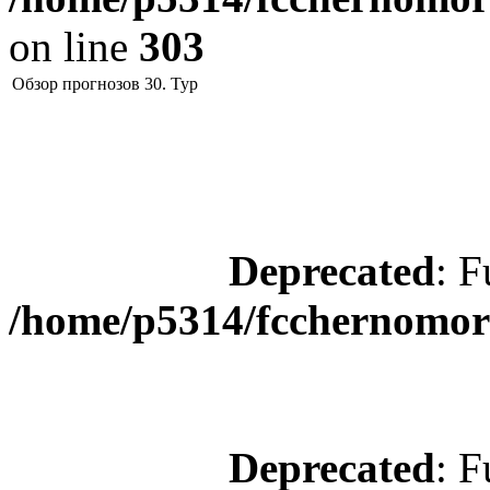
on line
303
Обзор прогнозов 30. Тур
Deprecated
: F
/home/p5314/fcchernomore
Deprecated
: F