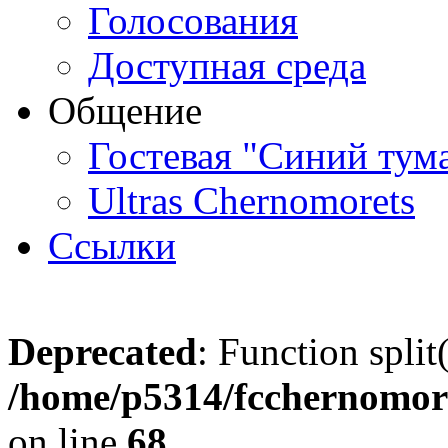
Голосования
Доступная среда
Общение
Гостевая "Синий тум
Ultras Chernomorets
Ссылки
Deprecated
: Function split
/home/p5314/fcchernomore
on line
68