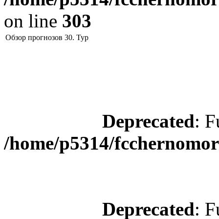
on line
303
Обзор прогнозов 30. Тур
Deprecated
: F
/home/p5314/fcchernomore
Deprecated
: F