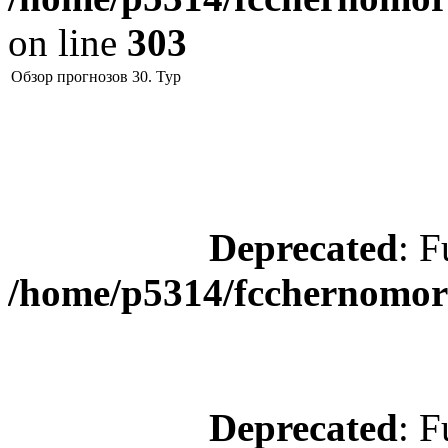
on line
303
Обзор прогнозов 30. Тур
Deprecated
: F
/home/p5314/fcchernomore
Deprecated
: F