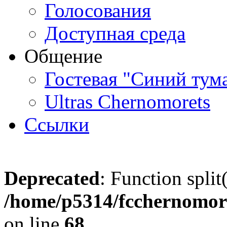
Голосования
Доступная среда
Общение
Гостевая "Синий тум
Ultras Chernomorets
Ссылки
Deprecated
: Function split
/home/p5314/fcchernomore
on line
68