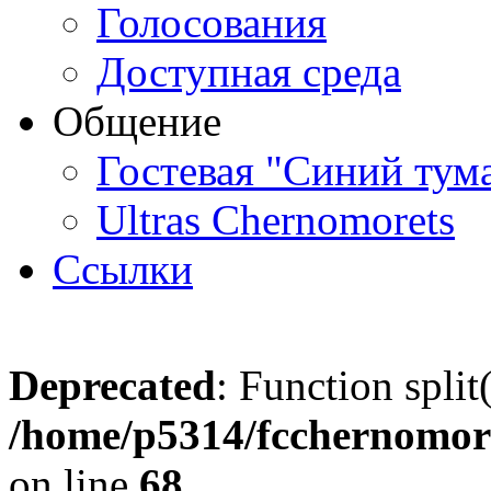
Голосования
Доступная среда
Общение
Гостевая "Синий тум
Ultras Chernomorets
Ссылки
Deprecated
: Function split
/home/p5314/fcchernomore
on line
68