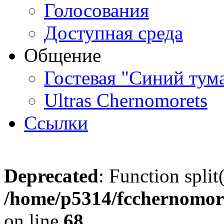
Голосования
Доступная среда
Общение
Гостевая "Синий тум
Ultras Chernomorets
Ссылки
Deprecated
: Function split
/home/p5314/fcchernomore
on line
68