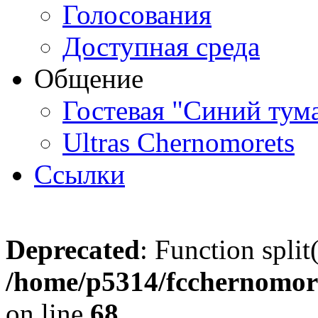
Голосования
Доступная среда
Общение
Гостевая "Синий тум
Ultras Chernomorets
Ссылки
Deprecated
: Function split
/home/p5314/fcchernomore
on line
68