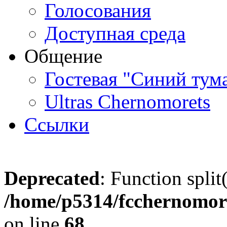
Голосования
Доступная среда
Общение
Гостевая "Синий тум
Ultras Chernomorets
Ссылки
Deprecated
: Function split
/home/p5314/fcchernomore
on line
68