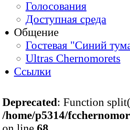
Голосования
Доступная среда
Общение
Гостевая "Синий тум
Ultras Chernomorets
Ссылки
Deprecated
: Function split
/home/p5314/fcchernomore
on line
68