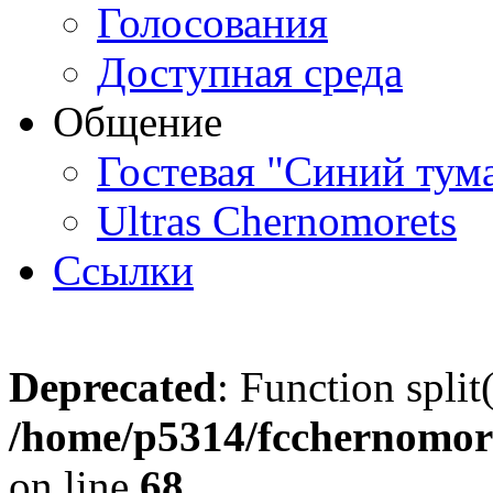
Голосования
Доступная среда
Общение
Гостевая "Синий тум
Ultras Chernomorets
Ссылки
Deprecated
: Function split
/home/p5314/fcchernomore
on line
68