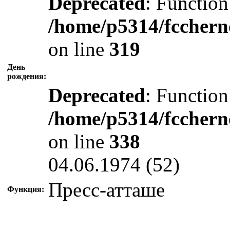
Deprecated
: Function
/home/p5314/fcchern
on line
319
День
рождения:
Deprecated
: Function
/home/p5314/fcchern
on line
338
04.06.1974 (52)
Пресс-атташе
Функция: