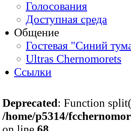
Голосования
Доступная среда
Общение
Гостевая "Синий тум
Ultras Chernomorets
Ссылки
Deprecated
: Function split
/home/p5314/fcchernomore
on line
68