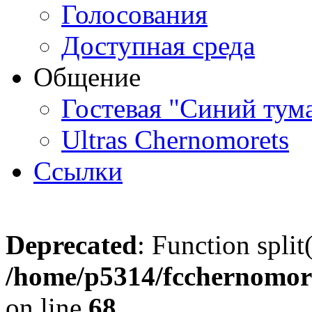
Голосования
Доступная среда
Общение
Гостевая "Синий тум
Ultras Chernomorets
Ссылки
Deprecated
: Function split
/home/p5314/fcchernomore
on line
68