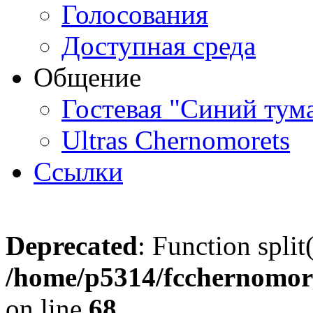
Голосования
Доступная среда
Общение
Гостевая "Синий тум
Ultras Chernomorets
Ссылки
Deprecated
: Function split
/home/p5314/fcchernomore
on line
68