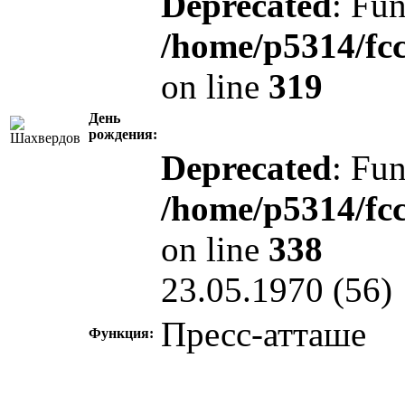
Deprecated
: Fun
/home/p5314/fc
on line
319
День
рождения:
Deprecated
: Fun
/home/p5314/fc
on line
338
23.05.1970 (56)
Пресс-атташе
Функция: