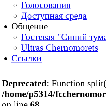
Голосования
Доступная среда
Общение
Гостевая "Синий тум
Ultras Chernomorets
Ссылки
Deprecated
: Function split
/home/p5314/fcchernomore
on line
68