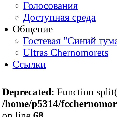
Голосования
Доступная среда
Общение
Гостевая "Синий тум
Ultras Chernomorets
Ссылки
Deprecated
: Function split
/home/p5314/fcchernomore
on line
68