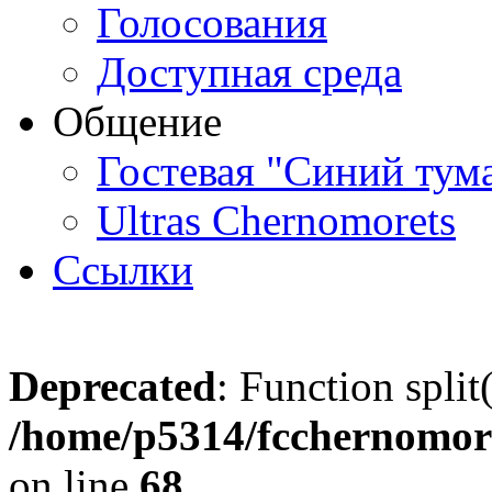
Голосования
Доступная среда
Общение
Гостевая "Синий тум
Ultras Chernomorets
Ссылки
Deprecated
: Function split
/home/p5314/fcchernomore
on line
68