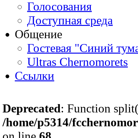
Голосования
Доступная среда
Общение
Гостевая "Синий тум
Ultras Chernomorets
Ссылки
Deprecated
: Function split
/home/p5314/fcchernomore
on line
68