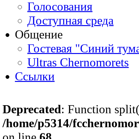
Голосования
Доступная среда
Общение
Гостевая "Синий тум
Ultras Chernomorets
Ссылки
Deprecated
: Function split
/home/p5314/fcchernomore
on line
68