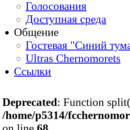
Голосования
Доступная среда
Общение
Гостевая "Синий тум
Ultras Chernomorets
Ссылки
Deprecated
: Function split
/home/p5314/fcchernomore
on line
68