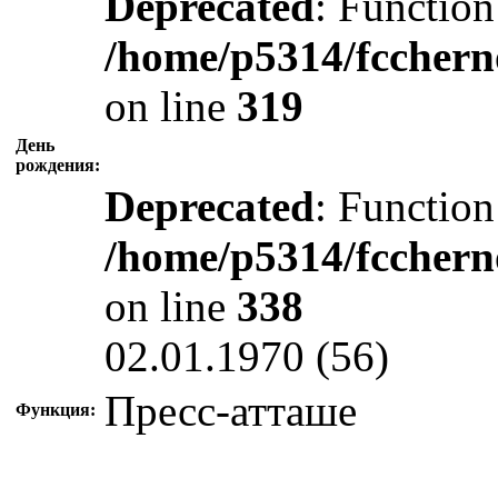
Deprecated
: Function
/home/p5314/fcchern
on line
319
День
рождения:
Deprecated
: Function
/home/p5314/fcchern
on line
338
02.01.1970 (56)
Пресс-атташе
Функция: