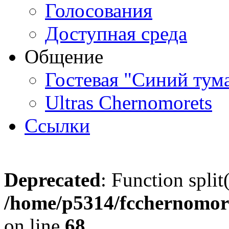
Голосования
Доступная среда
Общение
Гостевая "Синий тум
Ultras Chernomorets
Ссылки
Deprecated
: Function split
/home/p5314/fcchernomore
on line
68