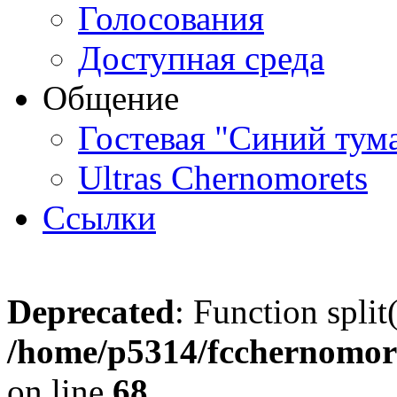
Голосования
Доступная среда
Общение
Гостевая "Синий тум
Ultras Chernomorets
Ссылки
Deprecated
: Function split
/home/p5314/fcchernomore
on line
68