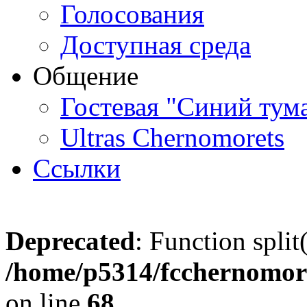
Голосования
Доступная среда
Общение
Гостевая "Синий тум
Ultras Chernomorets
Ссылки
Deprecated
: Function split
/home/p5314/fcchernomore
on line
68