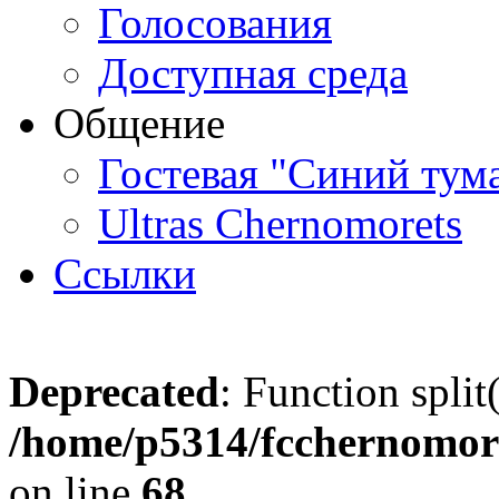
Голосования
Доступная среда
Общение
Гостевая "Синий тум
Ultras Chernomorets
Ссылки
Deprecated
: Function split
/home/p5314/fcchernomore
on line
68