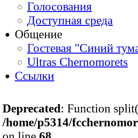
Голосования
Доступная среда
Общение
Гостевая "Синий тум
Ultras Chernomorets
Ссылки
Deprecated
: Function split
/home/p5314/fcchernomore
on line
68