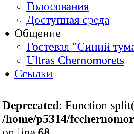
Голосования
Доступная среда
Общение
Гостевая "Синий тум
Ultras Chernomorets
Ссылки
Deprecated
: Function split
/home/p5314/fcchernomore
on line
68