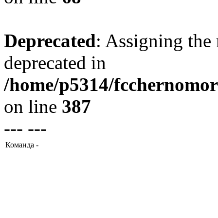
Deprecated
: Assigning the 
deprecated in
/home/p5314/fcchernomore
on line
387
--- ---
Команда -