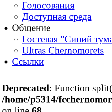
Голосования
Доступная среда
Общение
Гостевая "Синий тум
Ultras Chernomorets
Ссылки
Deprecated
: Function split
/home/p5314/fcchernomore
on line
68