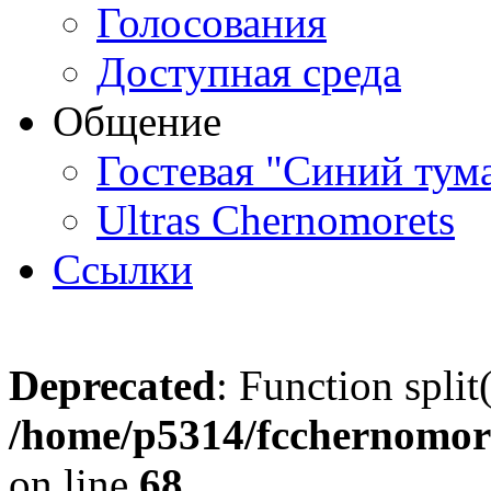
Голосования
Доступная среда
Общение
Гостевая "Синий тум
Ultras Chernomorets
Ссылки
Deprecated
: Function split
/home/p5314/fcchernomore
on line
68