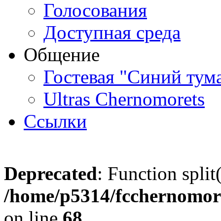
Голосования
Доступная среда
Общение
Гостевая "Синий тум
Ultras Chernomorets
Ссылки
Deprecated
: Function split
/home/p5314/fcchernomore
on line
68