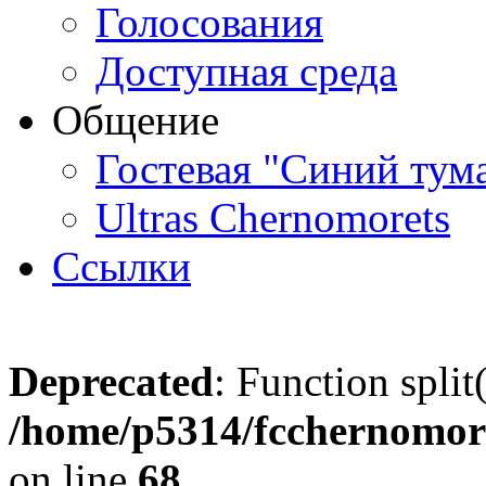
Голосования
Доступная среда
Общение
Гостевая "Синий тум
Ultras Chernomorets
Ссылки
Deprecated
: Function split
/home/p5314/fcchernomore
on line
68