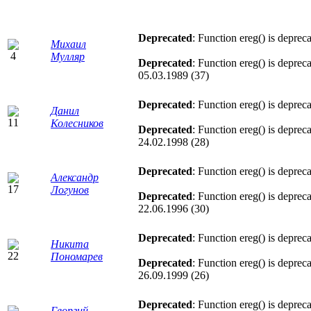
Deprecated
: Function ereg() is deprec
Михаил
Мулляр
Deprecated
: Function ereg() is deprec
05.03.1989 (37)
Deprecated
: Function ereg() is deprec
Данил
Колесников
Deprecated
: Function ereg() is deprec
24.02.1998 (28)
Deprecated
: Function ereg() is deprec
Александр
Логунов
Deprecated
: Function ereg() is deprec
22.06.1996 (30)
Deprecated
: Function ereg() is deprec
Никита
Пономарев
Deprecated
: Function ereg() is deprec
26.09.1999 (26)
Deprecated
: Function ereg() is deprec
Георгий