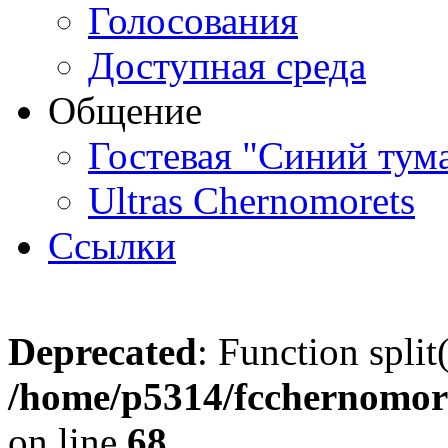
Голосования
Доступная среда
Общение
Гостевая "Синий тум
Ultras Chernomorets
Ссылки
Deprecated
: Function split
/home/p5314/fcchernomore
on line
68