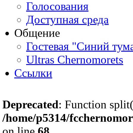
Голосования
Доступная среда
Общение
Гостевая "Синий тум
Ultras Chernomorets
Ссылки
Deprecated
: Function split
/home/p5314/fcchernomore
on line
68