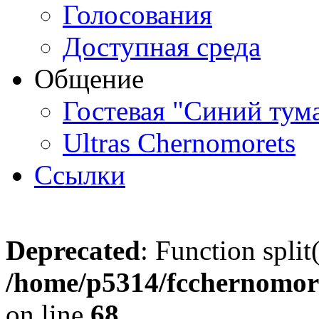
Голосования
Доступная среда
Общение
Гостевая "Синий тум
Ultras Chernomorets
Ссылки
Deprecated
: Function split
/home/p5314/fcchernomore
on line
68