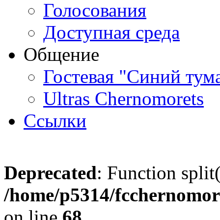
Голосования
Доступная среда
Общение
Гостевая "Синий тум
Ultras Chernomorets
Ссылки
Deprecated
: Function split
/home/p5314/fcchernomore
on line
68