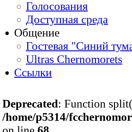
Голосования
Доступная среда
Общение
Гостевая "Синий тум
Ultras Chernomorets
Ссылки
Deprecated
: Function split
/home/p5314/fcchernomore
on line
68