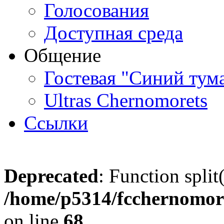
Голосования
Доступная среда
Общение
Гостевая "Синий тум
Ultras Chernomorets
Ссылки
Deprecated
: Function split
/home/p5314/fcchernomore
on line
68