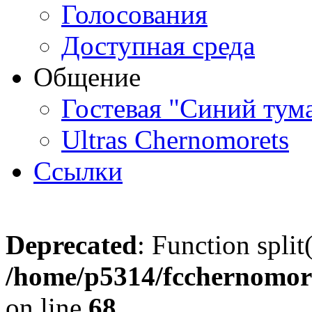
Голосования
Доступная среда
Общение
Гостевая "Синий тум
Ultras Chernomorets
Ссылки
Deprecated
: Function split
/home/p5314/fcchernomore
on line
68