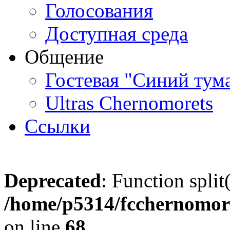
Голосования
Доступная среда
Общение
Гостевая "Синий тум
Ultras Chernomorets
Ссылки
Deprecated
: Function split
/home/p5314/fcchernomore
on line
68