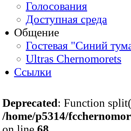
Голосования
Доступная среда
Общение
Гостевая "Синий тум
Ultras Chernomorets
Ссылки
Deprecated
: Function split
/home/p5314/fcchernomore
on line
68