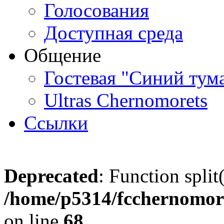
Голосования
Доступная среда
Общение
Гостевая "Синий тум
Ultras Chernomorets
Ссылки
Deprecated
: Function split
/home/p5314/fcchernomore
on line
68