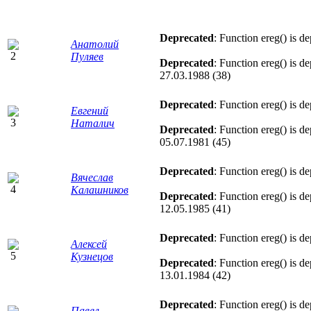
Deprecated
: Function ereg() is d
Анатолий
Пуляев
Deprecated
: Function ereg() is d
27.03.1988 (38)
Deprecated
: Function ereg() is d
Евгений
Наталич
Deprecated
: Function ereg() is d
05.07.1981 (45)
Deprecated
: Function ereg() is d
Вячеслав
Калашников
Deprecated
: Function ereg() is d
12.05.1985 (41)
Deprecated
: Function ereg() is d
Алексей
Кузнецов
Deprecated
: Function ereg() is d
13.01.1984 (42)
Deprecated
: Function ereg() is d
Павел