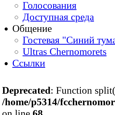
Голосования
Доступная среда
Общение
Гостевая "Синий тум
Ultras Chernomorets
Ссылки
Deprecated
: Function split
/home/p5314/fcchernomore
on line
68