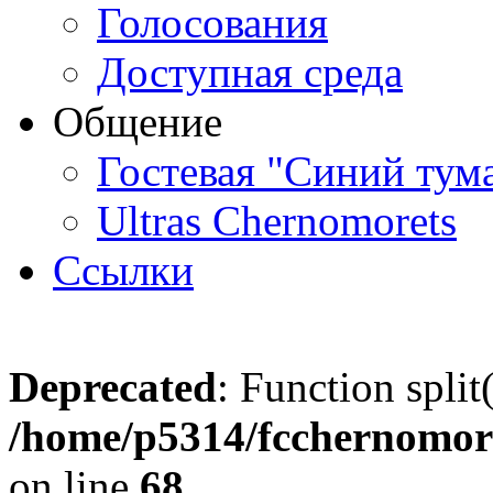
Голосования
Доступная среда
Общение
Гостевая "Синий тум
Ultras Chernomorets
Ссылки
Deprecated
: Function split
/home/p5314/fcchernomore
on line
68