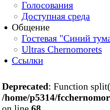
Голосования
Доступная среда
Общение
Гостевая "Синий тум
Ultras Chernomorets
Ссылки
Deprecated
: Function split
/home/p5314/fcchernomore
on line
68