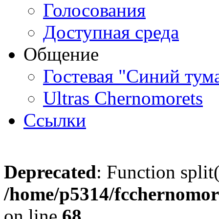
Голосования
Доступная среда
Общение
Гостевая "Синий тум
Ultras Chernomorets
Ссылки
Deprecated
: Function split
/home/p5314/fcchernomore
on line
68