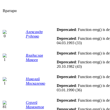
Вратари
Deprecated
: Function ereg() is d
Александр
Руденко
Deprecated
: Function ereg() is d
04.03.1993 (33)
Deprecated
: Function ereg() is d
Владислав
Макоев
Deprecated
: Function ereg() is d
20.10.1982 (43)
Deprecated
: Function ereg() is d
Николай
Москаленко
Deprecated
: Function ereg() is d
03.01.1990 (36)
Deprecated
: Function ereg() is d
Сергей
Мамонтов
Deprecated
: Function ereg() is d