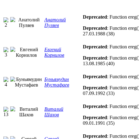
Deprecated
: Function ereg(
Анатолий
Пуляев
Deprecated
: Function ereg(
27.03.1988 (38)
Deprecated
: Function ereg(
Евгений
Корнилов
Deprecated
: Function ereg(
13.08.1985 (40)
Deprecated
: Function ereg(
Буньямудин
Мустафаев
Deprecated
: Function ereg(
07.09.1992 (33)
Deprecated
: Function ereg(
Виталий
Шахов
Deprecated
: Function ereg(
09.01.1991 (35)
Deprecated
: Function ereg(
Сергей