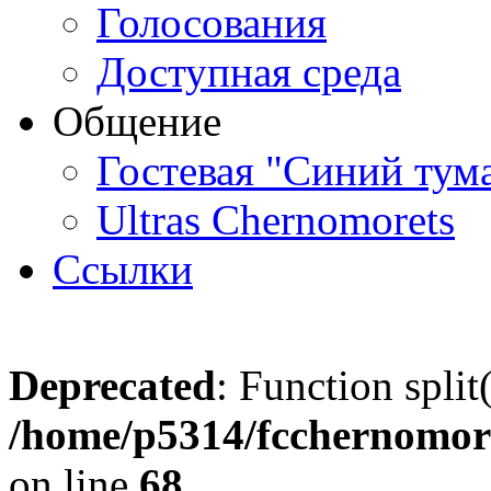
Голосования
Доступная среда
Общение
Гостевая "Синий тум
Ultras Chernomorets
Ссылки
Deprecated
: Function split
/home/p5314/fcchernomore
on line
68