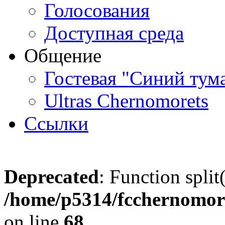
Голосования
Доступная среда
Общение
Гостевая "Синий тум
Ultras Chernomorets
Ссылки
Deprecated
: Function split
/home/p5314/fcchernomore
on line
68